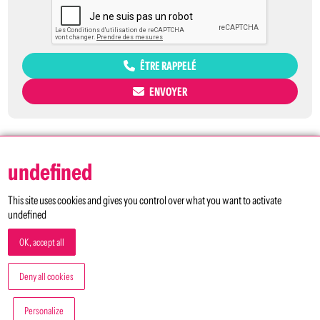
ÊTRE RAPPELÉ
ENVOYER
undefined
This site uses cookies and gives you control over what you want to activate
undefined
OK, accept all
5 avenue Gay Lussac
Bâtiment D2 Parc Descartes
Deny all cookies
33370 Artigues-près-bordeaux
© if2p 2026
Personalize