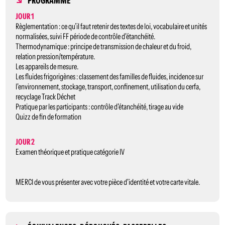
PROGRAMME
JOUR 1
Règlementation : ce qu’il faut retenir des textes de loi, vocabulaire et unités
normalisées, suivi FF période de contrôle d'étanchéité.
Thermodynamique : principe de transmission de chaleur et du froid,
relation pression/température.
Les appareils de mesure.
Les fluides frigorigènes : classement des familles de fluides, incidence sur
l'environnement, stockage, transport, confinement, utilisation du cerfa,
recyclage Track Déchet
Pratique par les participants : contrôle d'étanchéité, tirage au vide
Quizz de fin de formation
JOUR 2
Examen théorique et pratique catégorie IV
MERCI de vous présenter avec votre pièce d'identité et votre carte vitale.