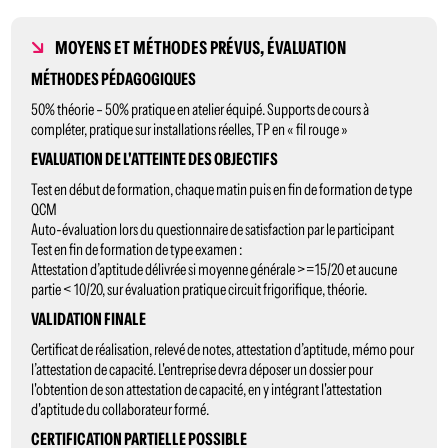
MOYENS ET MÉTHODES PRÉVUS, ÉVALUATION
MÉTHODES PÉDAGOGIQUES
50% théorie – 50% pratique en atelier équipé. Supports de cours à
compléter, pratique sur installations réelles, TP en « fil rouge »
EVALUATION DE L'ATTEINTE DES OBJECTIFS
Test en début de formation, chaque matin puis en fin de formation de type
QCM
Auto-évaluation lors du questionnaire de satisfaction par le participant
Test en fin de formation de type examen :
Attestation d’aptitude délivrée si moyenne générale >=15/20 et aucune
partie < 10/20, sur évaluation pratique circuit frigorifique, théorie.
VALIDATION FINALE
Certificat de réalisation, relevé de notes, attestation d’aptitude, mémo pour
l’attestation de capacité. L'entreprise devra déposer un dossier pour
l'obtention de son attestation de capacité, en y intégrant l'attestation
d'aptitude du collaborateur formé.
CERTIFICATION PARTIELLE POSSIBLE