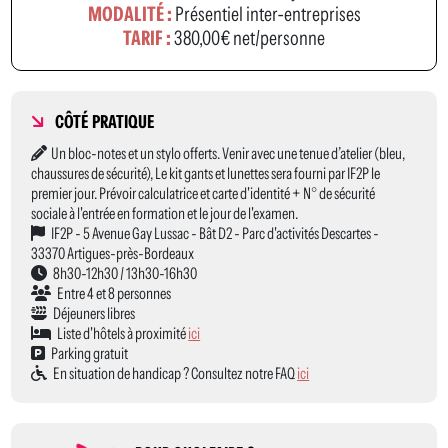
MODALITÉ :
Présentiel inter-entreprises
TARIF :
380,00€ net/personne
CÔTÉ PRATIQUE
Un bloc-notes et un stylo offerts. Venir avec une tenue d’atelier (bleu,
chaussures de sécurité), Le kit gants et lunettes sera fourni par IF2P le
premier jour. Prévoir calculatrice et carte d'identité + N° de sécurité
sociale à l'entrée en formation et le jour de l'examen.
IF2P - 5 Avenue Gay Lussac - Bât D2 - Parc d'activités Descartes -
33370 Artigues-près-Bordeaux
8h30-12h30 / 13h30-16h30
Entre 4 et 8 personnes
Déjeuners libres
Liste d'hôtels à proximité
ici
Parking gratuit
En situation de handicap ? Consultez notre FAQ
ici