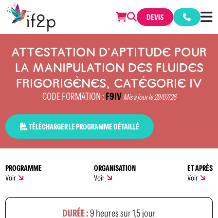
DEVIS
ATTESTATION D'APTITUDE POUR
LA MANIPULATION DES FLUIDES
FRIGORIGÈNES, CATÉGORIE IV
CODE FORMATION :
F9IV
Mis à jour le 29/07/26
TÉLÉCHARGER LE PROGRAMME DÉTAILLÉ
PROGRAMME
ORGANISATION
ET APRÈS
Voir
Voir
Voir
DURÉE :
9 heures sur 1,5 jour