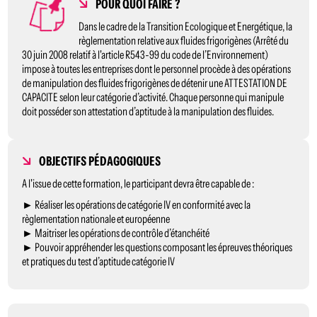
POUR QUOI FAIRE ?
Dans le cadre de la Transition Ecologique et Energétique, la
règlementation relative aux fluides frigorigènes (Arrêté du
30 juin 2008 relatif à l'article R543-99 du code de l’Environnement)
impose à toutes les entreprises dont le personnel procède à des opérations
de manipulation des fluides frigorigènes de détenir une ATTESTATION DE
CAPACITE selon leur catégorie d’activité. Chaque personne qui manipule
doit posséder son attestation d’aptitude à la manipulation des fluides.
OBJECTIFS PÉDAGOGIQUES
A l'issue de cette formation, le participant devra être capable de :
► Réaliser les opérations de catégorie IV en conformité avec la
règlementation nationale et européenne
► Maitriser les opérations de contrôle d’étanchéité
► Pouvoir appréhender les questions composant les épreuves théoriques
et pratiques du test d’aptitude catégorie IV