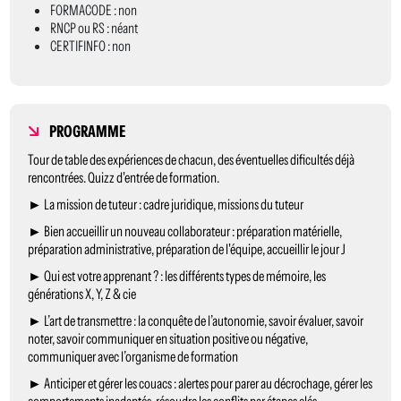
FORMACODE : non
RNCP ou RS : néant
CERTIFINFO : non
PROGRAMME
Tour de table des expériences de chacun, des éventuelles dificultés déjà
rencontrées. Quizz d'entrée de formation.
► La mission de tuteur : cadre juridique, missions du tuteur
► Bien accueillir un nouveau collaborateur : préparation matérielle,
préparation administrative, préparation de l'équipe, accueillir le jour J
► Qui est votre apprenant ? : les différents types de mémoire, les
générations X, Y, Z & cie
► L’art de transmettre : la conquête de l’autonomie, savoir évaluer, savoir
noter, savoir communiquer en situation positive ou négative,
communiquer avec l’organisme de formation
► Anticiper et gérer les couacs : alertes pour parer au décrochage, gérer les