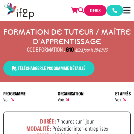
DEVIS
FORMATION DE TUTEUR / MAÎTRE
D'APPRENTISSAGE
CODE FORMATION :
G10
Mis à jour le 28/07/26
TÉLÉCHARGER LE PROGRAMME DÉTAILLÉ
PROGRAMME
ORGANISATION
ET APRÈS
Voir
Voir
Voir
DURÉE :
7 heures sur 1 jour
MODALITÉ :
Présentiel inter-entreprises